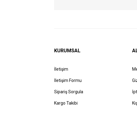
KURUMSAL
A
İletişim
Me
İletişim Formu
Gi
Sipariş Sorgula
İp
Kargo Takibi
Ki