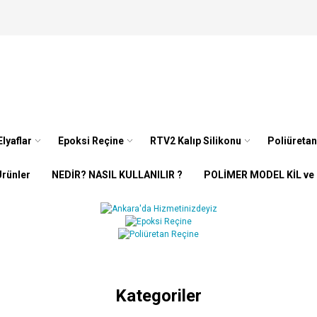
lyaflar
Epoksi Reçine
RTV2 Kalıp Silikonu
Poliüretan
rünler
NEDİR? NASIL KULLANILIR ?
POLİMER MODEL KİL ve
Kategoriler