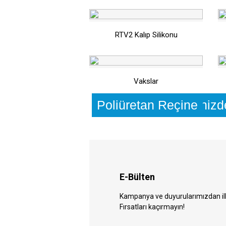
RTV2 Kalıp Silikonu
Vakslar
Ankara'da Hizmetinizd
Epoksi Reçine
Poliüretan Reçine
E-Bülten
Kampanya ve duyurularımızdan ilk 
Fırsatları kaçırmayın!