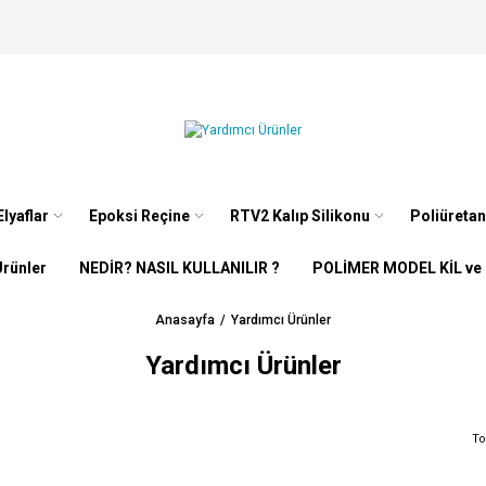
lyaflar
Epoksi Reçine
RTV2 Kalıp Silikonu
Poliüretan
rünler
NEDİR? NASIL KULLANILIR ?
POLİMER MODEL KİL ve
Anasayfa
Yardımcı Ürünler
Yardımcı Ürünler
To