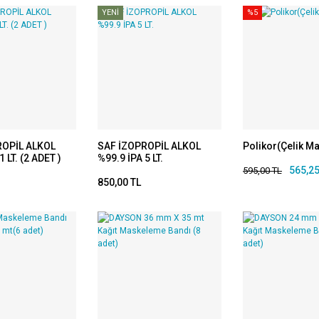
YENİ
%5
ROPİL ALKOL
SAF İZOPROPİL ALKOL
Polikor(Çelik M
1 LT. (2 ADET )
%99.9 İPA 5 LT.
565,25
595,00 TL
850,00 TL