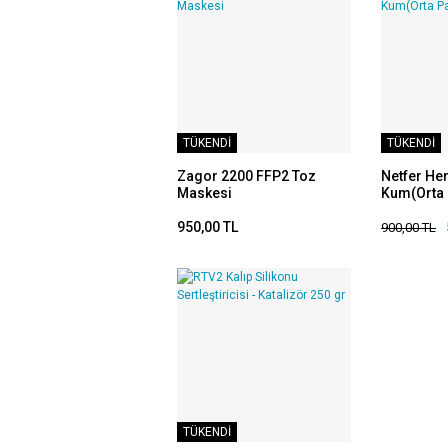
TÜKENDİ
TÜKENDİ
Zagor 2200 FFP2 Toz
Netfer He
Maskesi
Kum(Orta 
950,00 TL
900,00 TL
TÜKENDİ