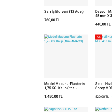
Sarı İş Eldiveni (12 Adet)
Dayson M
48 mm X 3
760,00 TL
440,00 TL
%5
Model Macunu-Plasterin
Selsil Hızl
1,75 KG. Kalıp (İthal-
Sprey MDF
AMACO)
1.450,00 TL
520,00 TL