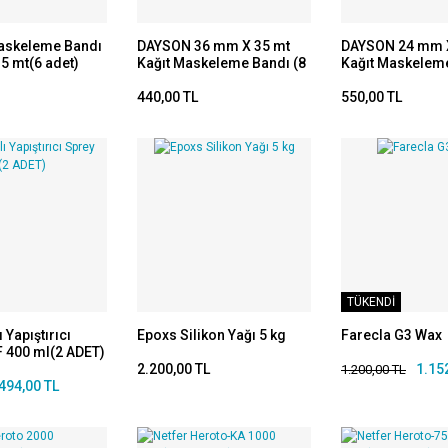
askeleme Bandı
DAYSON 36 mm X 35 mt
DAYSON 24 mm 
5 mt(6 adet)
Kağıt Maskeleme Bandı (8
Kağıt Maskelem
adet)
(12 adet)
440,00 TL
550,00 TL
TÜKENDİ
ı Yapıştırıcı
Epoxs Silikon Yağı 5 kg
Farecla G3 Wax
 400 ml(2 ADET)
2.200,00 TL
1.15
1.200,00 TL
494,00 TL