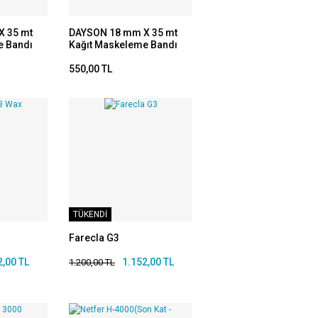
X 35 mt
DAYSON 18 mm X 35 mt
e Bandı
Kağıt Maskeleme Bandı
(16 adet)
550,00 TL
TÜKENDİ
Farecla G3
2,00 TL
1.152,00 TL
1.200,00 TL