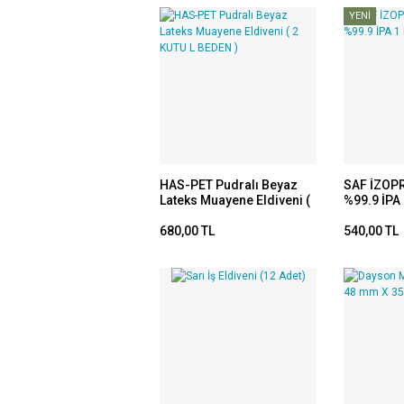
YENİ
HAS-PET Pudralı Beyaz
SAF İZOP
Lateks Muayene Eldiveni (
%99.9 İPA 
2 KUTU L BEDEN )
680,00 TL
540,00 TL