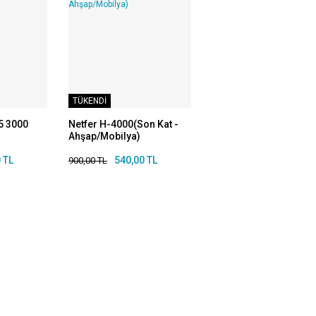
TÜKENDİ
5 3000
Netfer H-4000(Son Kat -
Ahşap/Mobilya)
 TL
540,00 TL
900,00 TL