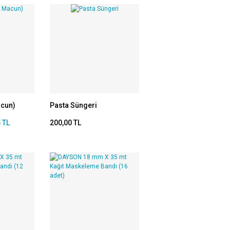
acun)
Pasta Süngeri
 TL
200,00 TL