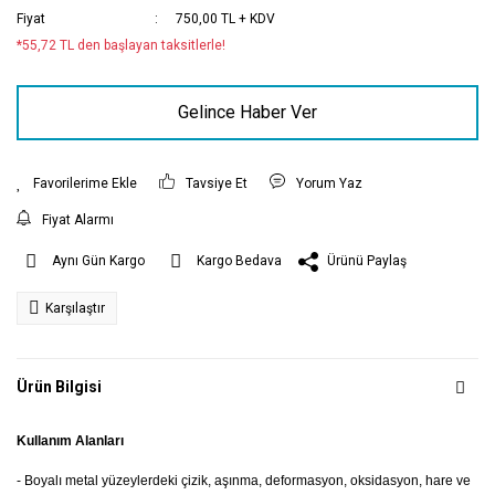
Fiyat
750,00 TL + KDV
*55,72 TL den başlayan taksitlerle!
Gelince Haber Ver
Tavsiye Et
Yorum Yaz
Fiyat Alarmı
Ürünü Paylaş
Aynı Gün Kargo
Kargo Bedava
Karşılaştır
Ürün Bilgisi
Kullanım Alanları
- Boyalı metal yüzeylerdeki çizik, aşınma, deformasyon, oksidasyon, hare ve